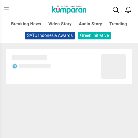
Breaking News
Video Story
Audio Story
Trending
SATU Indonesia Awards
Green Initiative
Sedang memuat...
Sedang memuat...
S