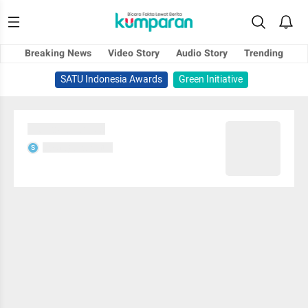
Breaking News
Video Story
Audio Story
Trending
SATU Indonesia Awards
Green Initiative
Sedang memuat...
Sedang memuat...
S