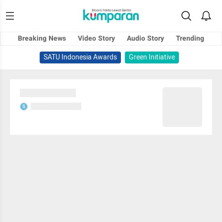
Breaking News
Video Story
Audio Story
Trending
SATU Indonesia Awards
Green Initiative
Sedang memuat...
Sedang memuat...
S