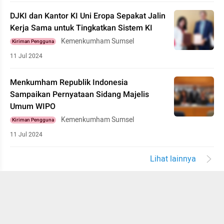
DJKI dan Kantor KI Uni Eropa Sepakat Jalin
Kerja Sama untuk Tingkatkan Sistem KI
Kemenkumham Sumsel
Kiriman Pengguna
11 Jul 2024
Menkumham Republik Indonesia
Sampaikan Pernyataan Sidang Majelis
Umum WIPO
Kemenkumham Sumsel
Kiriman Pengguna
11 Jul 2024
Lihat lainnya