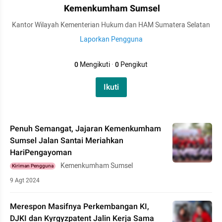
Kemenkumham Sumsel
Kantor Wilayah Kementerian Hukum dan HAM Sumatera Selatan
Laporkan Pengguna
0
Mengikuti
·
0
Pengikut
Ikuti
Penuh Semangat, Jajaran Kemenkumham
Sumsel Jalan Santai Meriahkan
HariPengayoman
Kemenkumham Sumsel
Kiriman Pengguna
9 Agt 2024
Merespon Masifnya Perkembangan KI,
DJKI dan Kyrgyzpatent Jalin Kerja Sama