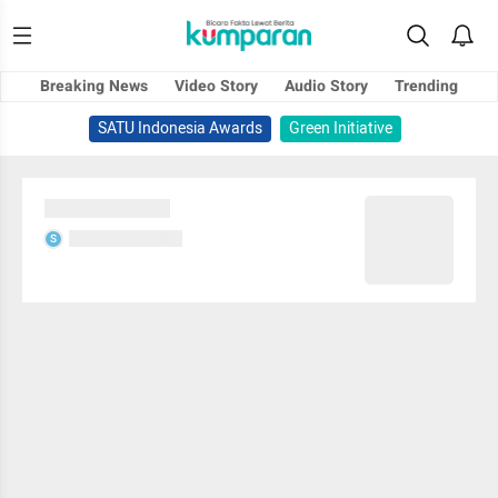
Breaking News
Video Story
Audio Story
Trending
SATU Indonesia Awards
Green Initiative
Sedang memuat...
Sedang memuat...
S