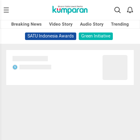
Breaking News
Video Story
Audio Story
Trending
SATU Indonesia Awards
Green Initiative
Sedang memuat...
Sedang memuat...
S