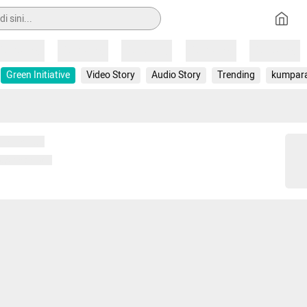
Loading
Loading
Loading
Loading
Loading
Green Initiative
Video Story
Audio Story
Trending
kumpar
 memuat...
ng memuat...