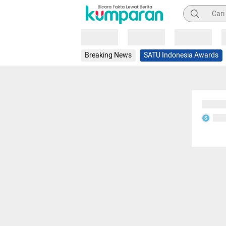
Pencarian
Loading
Loading
Loading
Breaking News
SATU Indonesia Awards
Sedang
Seda
S