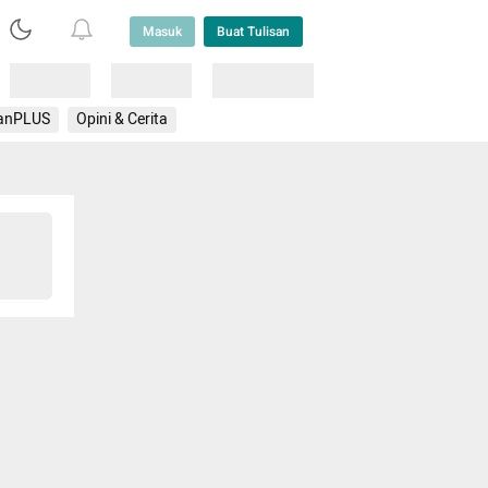
Masuk
Buat Tulisan
Loading
Loading
Lainnya
anPLUS
Opini & Cerita