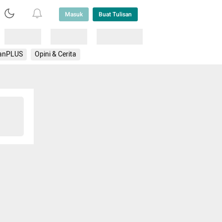
Masuk
Buat Tulisan
Loading
Loading
Lainnya
anPLUS
Opini & Cerita