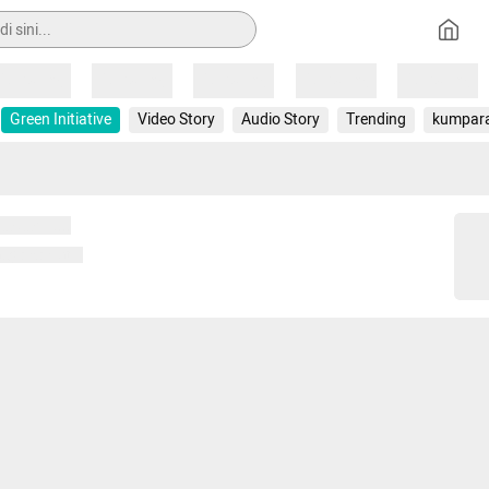
Loading
Loading
Loading
Loading
Loading
Green Initiative
Video Story
Audio Story
Trending
kumpar
 memuat...
ng memuat...