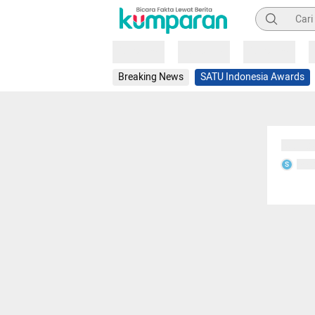
Pencarian
Loading
Loading
Loading
Breaking News
SATU Indonesia Awards
Sedang
Seda
S