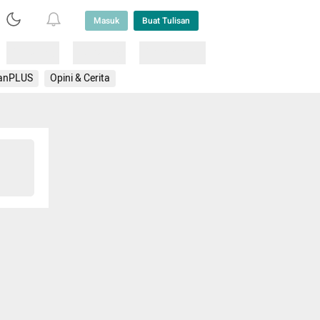
Masuk
Buat Tulisan
Loading
Loading
Lainnya
anPLUS
Opini & Cerita