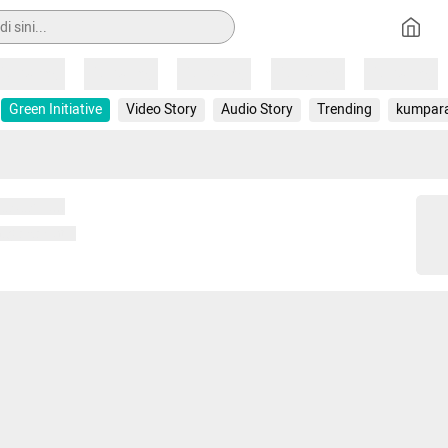
Loading
Loading
Loading
Loading
Loading
Green Initiative
Video Story
Audio Story
Trending
kumpar
 memuat...
ng memuat...