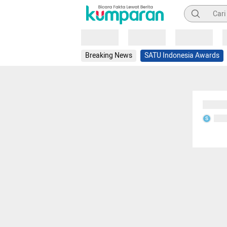
Pencarian
Loading
Loading
Loading
Breaking News
SATU Indonesia Awards
Sedang
Seda
S