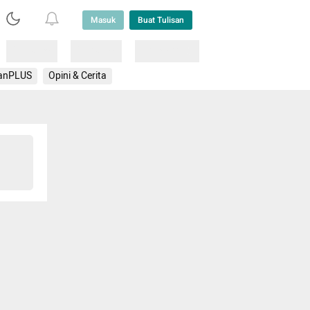
Masuk
Buat Tulisan
Loading
Loading
Lainnya
anPLUS
Opini & Cerita