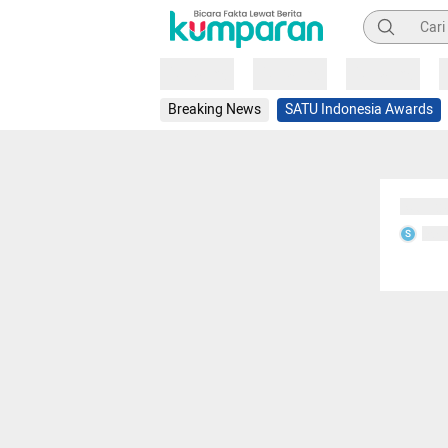
Pencarian
Loading
Loading
Loading
Breaking News
SATU Indonesia Awards
Sedang
Seda
S