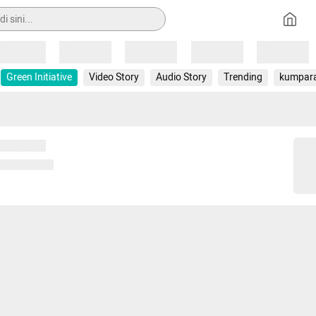
Loading
Loading
Loading
Loading
Loading
Green Initiative
Video Story
Audio Story
Trending
kumpar
 memuat...
ng memuat...