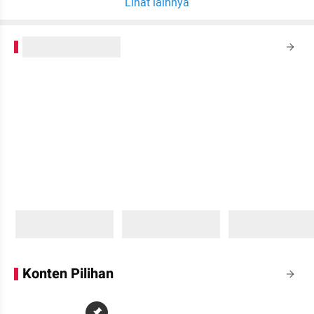
Lihat lainnya
kumparanPLUS
Sedang memuat...
Sedang memuat...
Sedang memuat...
0 Konten
0 Konten
0 Konten
Konten Pilihan