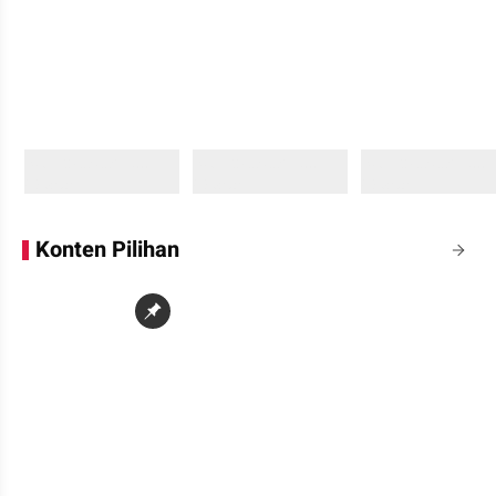
Sedang memuat...
Sedang memuat...
Sedang memuat...
0 Konten
0 Konten
0 Konten
Konten Pilihan