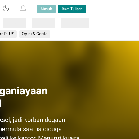
Masuk
Buat Tulisan
Loading
Loading
Lainnya
anPLUS
Opini & Cerita
ganiayaan
l
ksel, jadi korban dugaan
ermula saat ia diduga
ali ke kantor. Menurut kuasa