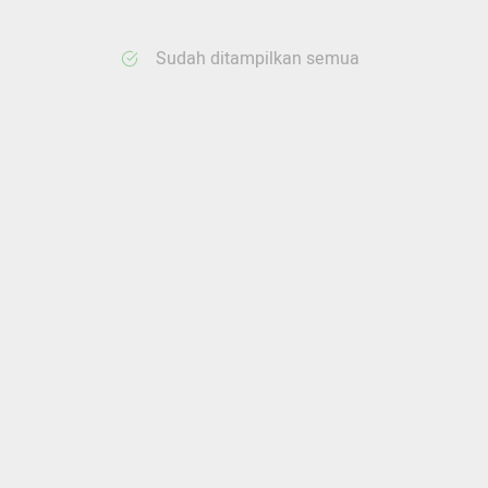
Sudah ditampilkan semua
ang memuat...
Sedang memuat...
nten
0 Konten