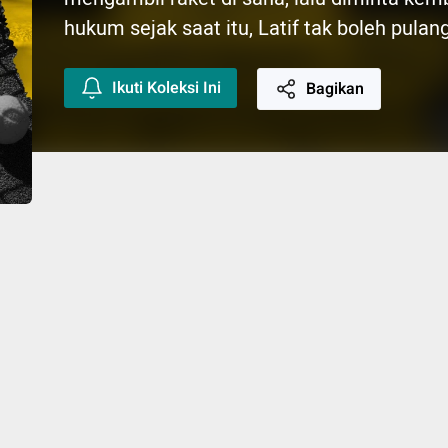
hukum sejak saat itu, Latif tak boleh pulang
Ikuti Koleksi Ini
Bagikan