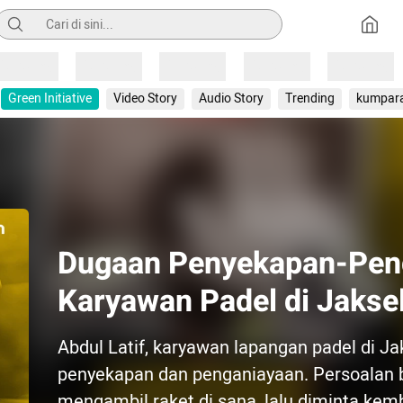
Pencarian
Loading
Loading
Loading
Loading
Loading
Green Initiative
Video Story
Audio Story
Trending
kumpar
Dugaan Penyekapan-Pen
Karyawan Padel di Jakse
Abdul Latif, karyawan lapangan padel di Ja
penyekapan dan penganiayaan. Persoalan b
mengambil raket di sana, lalu diminta kemb