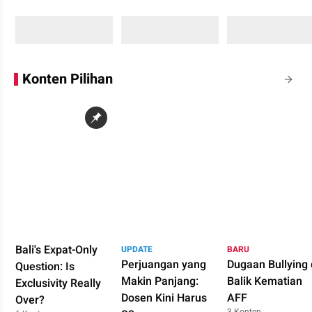
Sedang memuat...
Sedang memuat...
Sedang memuat...
0 Konten
0 Konten
0 Konten
Konten Pilihan
Bali's Expat-Only
UPDATE
BARU
Perjuangan yang
Dugaan Bullying 
Question: Is
Makin Panjang:
Balik Kematian
Exclusivity Really
Dosen Kini Harus
AFF
Over?