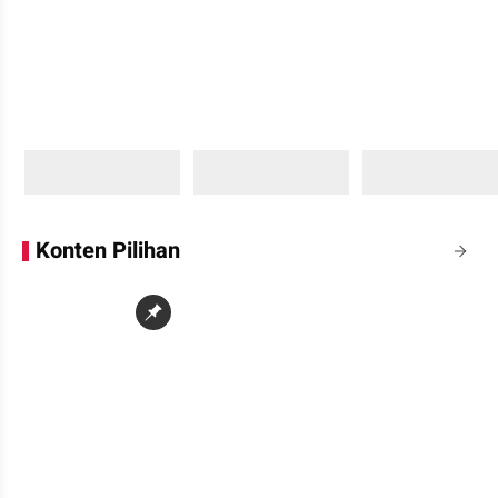
Sedang memuat...
Sedang memuat...
Sedang memuat...
0 Konten
0 Konten
0 Konten
Konten Pilihan