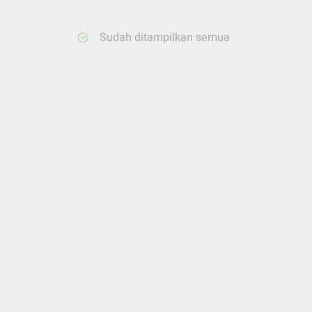
Sudah ditampilkan semua
ang memuat...
Sedang memuat...
nten
0 Konten