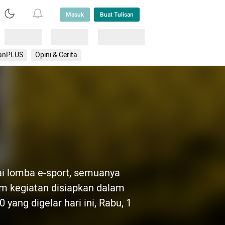
Masuk
Buat Tulisan
Loading
Loading
Lainnya
anPLUS
Opini & Cerita
ai lomba e-sport, semuanya
am kegiatan disiapkan dalam
ang digelar hari ini, Rabu, 1