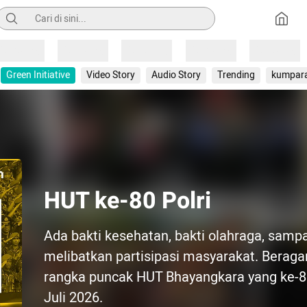
Pencarian
Loading
Loading
Loading
Loading
Loading
Green Initiative
Video Story
Audio Story
Trending
kumpar
HUT ke-80 Polri
Ada bakti kesehatan, bakti olahraga, samp
melibatkan partisipasi masyarakat. Berag
rangka puncak HUT Bhayangkara yang ke-80 y
Juli 2026.