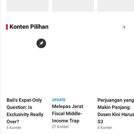
Sedang memuat...
Sedang memuat...
Sedang memuat...
0 Konten
0 Konten
0 Konten
Konten Pilihan
Bali's Expat-Only
Perjuangan yang
UPDATE
Melepas Jerat
Question: Is
Makin Panjang:
Fiscal Middle-
Exclusivity Really
Dosen Kini Haru
Income Trap
Over?
S3
27 Konten
6 Konten
6 Konten