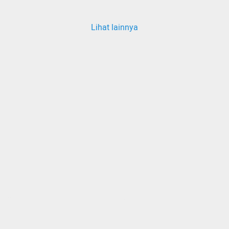
Lihat lainnya
ang memuat...
Sedang memuat...
nten
0 Konten