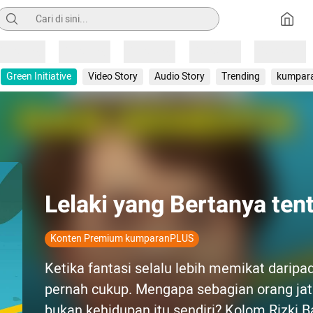
Pencarian
Loading
Loading
Loading
Loading
Loading
Green Initiative
Video Story
Audio Story
Trending
kumpar
Lelaki yang Bertanya ten
Konten Premium kumparanPLUS
Ketika fantasi selalu lebih memikat daripa
pernah cukup. Mengapa sebagian orang jat
bukan kehidupan itu sendiri? Kolom Rizki 