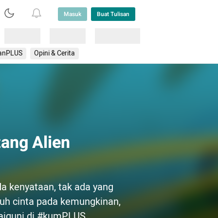
Masuk
Buat Tulisan
Loading
Loading
Lainnya
anPLUS
Opini & Cerita
tang Alien
da kenyataan, tak ada yang
uh cinta pada kemungkinan,
Baiquni di #kumPLUS