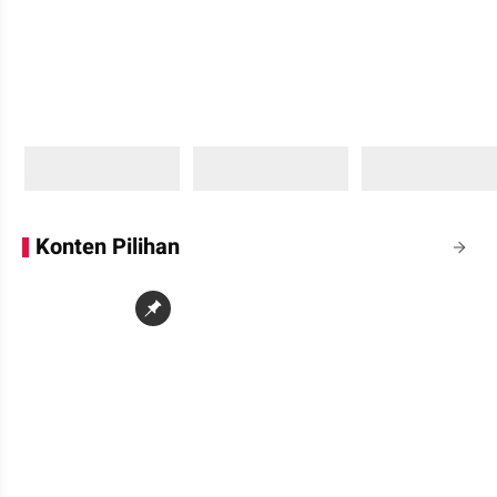
Sedang memuat...
Sedang memuat...
Sedang memuat...
0 Konten
0 Konten
0 Konten
Konten Pilihan