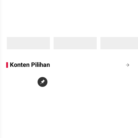
Sedang memuat...
Sedang memuat...
Sedang memuat...
0 Konten
0 Konten
0 Konten
Konten Pilihan