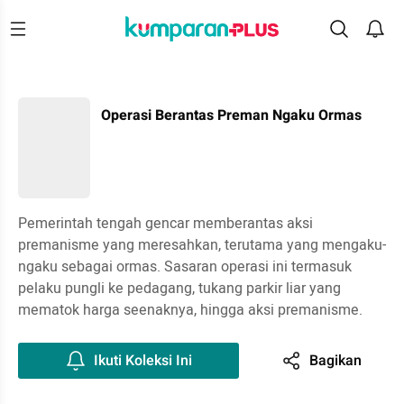
Operasi Berantas Preman Ngaku Ormas
Pemerintah tengah gencar memberantas aksi
premanisme yang meresahkan, terutama yang mengaku-
ngaku sebagai ormas. Sasaran operasi ini termasuk
pelaku pungli ke pedagang, tukang parkir liar yang
mematok harga seenaknya, hingga aksi premanisme.
Ikuti Koleksi Ini
Bagikan