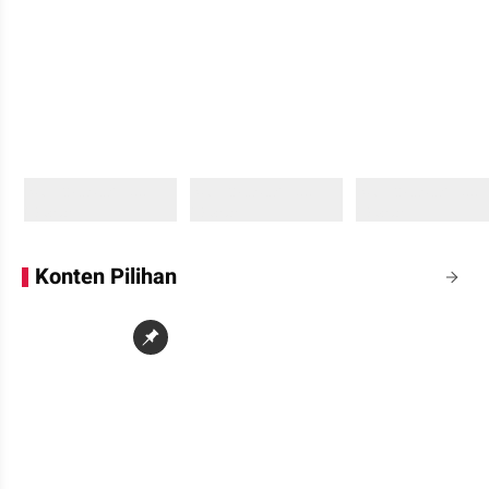
Sedang memuat...
Sedang memuat...
Sedang memuat...
0 Konten
0 Konten
0 Konten
Konten Pilihan