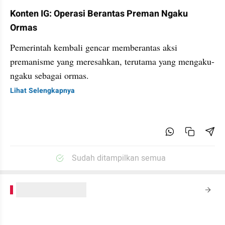
Konten IG: Operasi Berantas Preman Ngaku
Ormas
Pemerintah kembali gencar memberantas aksi
premanisme yang meresahkan, terutama yang mengaku-
ngaku sebagai ormas.
Lihat Selengkapnya
Sudah ditampilkan semua
kumparanPLUS