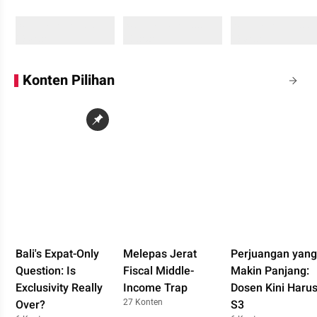
Sedang memuat...
Sedang memuat...
Sedang memuat...
0 Konten
0 Konten
0 Konten
Konten Pilihan
Bali's Expat-Only
Melepas Jerat
Perjuangan yang
Question: Is
Fiscal Middle-
Makin Panjang:
Exclusivity Really
Income Trap
Dosen Kini Haru
27 Konten
Over?
S3