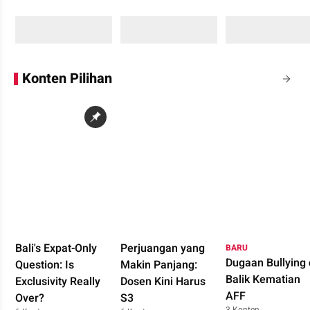
Sedang memuat...
Sedang memuat...
Sedang memuat...
0 Konten
0 Konten
0 Konten
Konten Pilihan
Bali's Expat-Only
Perjuangan yang
BARU
Dugaan Bullying 
Question: Is
Makin Panjang:
Balik Kematian
Exclusivity Really
Dosen Kini Harus
AFF
Over?
S3