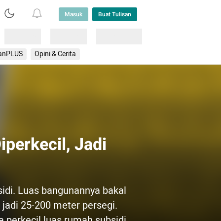
Masuk
Buat Tulisan
Loading
Loading
Lainnya
anPLUS
Opini & Cerita
perkecil, Jadi
idi. Luas bangunannya bakal
 jadi 25-200 meter persegi.
a perkecil luas rumah subsidi