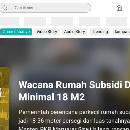
Pencarian
Loading
Loading
Loading
Loading
Loading
Green Initiative
Video Story
Audio Story
Trending
kumpar
Wacana Rumah Subsidi Di
Minimal 18 M2
Pemerintah berencana perkecil rumah subs
jadi 18-36 meter persegi dan luas tanahnya
Menteri PKP Maruarar Sirait bilang, rencan