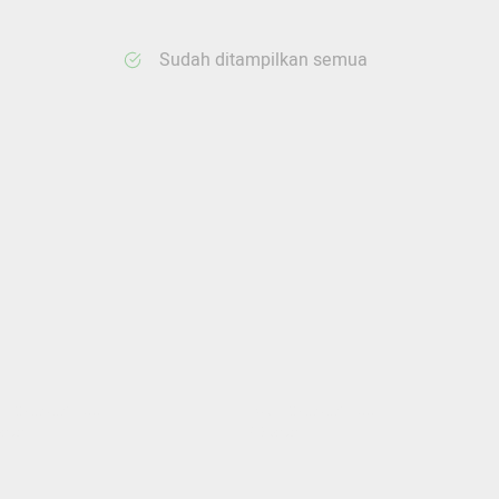
Sudah ditampilkan semua
ang memuat...
Sedang memuat...
nten
0 Konten