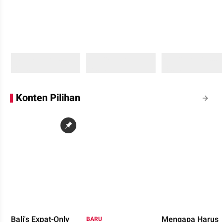
Sedang memuat...
Sedang memuat...
Sedang memuat...
0 Konten
0 Konten
0 Konten
Konten Pilihan
Bali's Expat-Only
Mengapa Harus
BARU