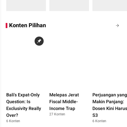
Sedang memuat...
Sedang memuat...
Sedang memuat...
0 Konten
0 Konten
0 Konten
Konten Pilihan
Bali's Expat-Only
Melepas Jerat
Perjuangan yang
Question: Is
Fiscal Middle-
Makin Panjang:
Exclusivity Really
Income Trap
Dosen Kini Haru
27 Konten
Over?
S3
6 Konten
6 Konten