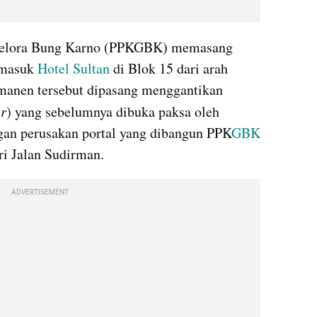
Gelora Bung Karno (PPKGBK) memasang 
 masuk 
Hotel Sultan
 di Blok 15 dari arah 
manen tersebut dipasang menggantikan 
er
) yang sebelumnya dibuka paksa oleh 
gan perusakan portal yang dibangun PPK
GBK
ri Jalan Sudirman.
ADVERTISEMENT