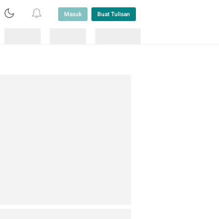
Masuk
Buat Tulisan
Loading
Loading
Lainnya