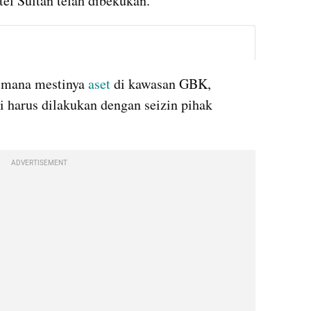
l Sultan telah dibekukan.
instagram embed
mana mestinya 
aset
 di kawasan GBK, 
ni harus dilakukan dengan seizin pihak 
ADVERTISEMENT