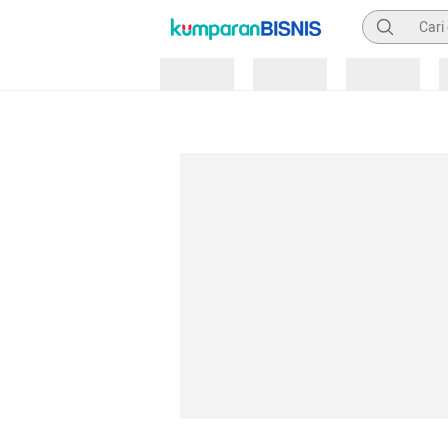
Pencarian
Loading
Loading
Loading