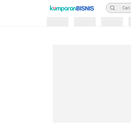
Pencarian
Loading
Loading
Loading