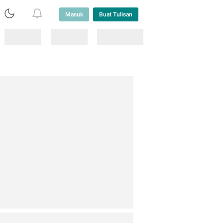
Masuk
Buat Tulisan
Loading
Loading
Lainnya