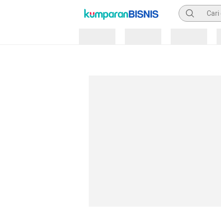
Pencarian
Loading
Loading
Loading