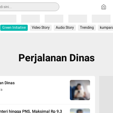
Loading
Loading
Loading
Loading
Loading
Green Initiative
Video Story
Audio Story
Trending
kumpar
Perjalanan Dinas
an Dinas
ra
nteri hingga PNS, Maksimal Rp 9,3