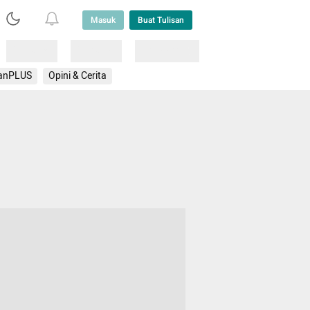
Masuk
Buat Tulisan
Loading
Loading
Lainnya
anPLUS
Opini & Cerita