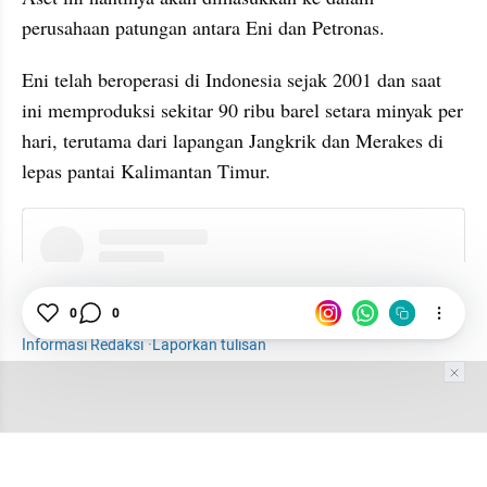
perusahaan patungan antara Eni dan Petronas.
Eni telah beroperasi di Indonesia sejak 2001 dan saat 
ini memproduksi sekitar 90 ribu barel setara minyak per 
hari, terutama dari lapangan Jangkrik dan Merakes di 
lepas pantai Kalimantan Timur.
instagram embed
Gas
Italia
Energi
Migas
ESDM
Bahlil
0
0
Informasi Redaksi
·
Laporkan tulisan
Tim Editor
Editor Section