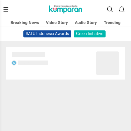
Breaking News
Video Story
Audio Story
Trending
SATU Indonesia Awards
Green Initiative
Sedang memuat...
Sedang memuat...
S