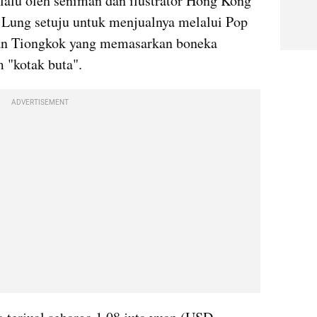
 lalu oleh seniman dan ilustrator Hong Kong 
 Lung setuju untuk menjualnya melalui Pop 
an Tiongkok yang memasarkan boneka 
m "kotak buta".
ADVERTISEMENT