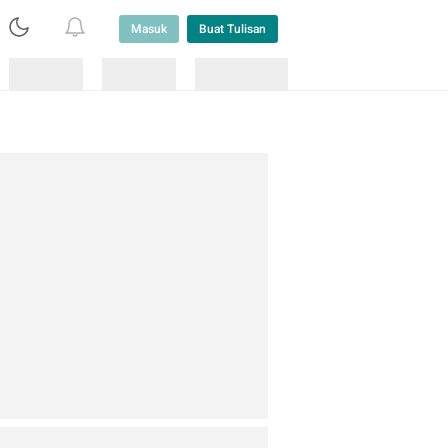
Masuk
Buat Tulisan
Loading
Loading
Lainnya