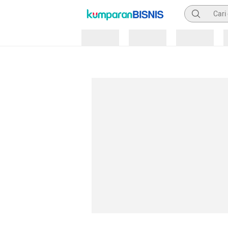
Pencarian
Loading
Loading
Loading