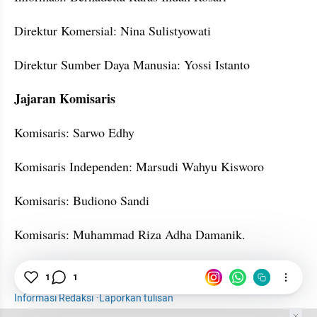
Direktur Komersial: Nina Sulistyowati
Direktur Sumber Daya Manusia: Yossi Istanto
Jajaran Komisaris
Komisaris: Sarwo Edhy
Komisaris Independen: Marsudi Wahyu Kisworo
Komisaris: Budiono Sandi
Komisaris: Muhammad Riza Adha Damanik.
ID FOOD
Pangan
BUMN
Holding BUMN
1
1
Informasi Redaksi
·
Laporkan tulisan