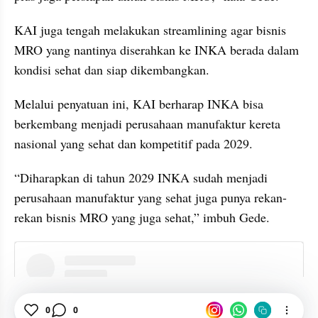
KAI juga tengah melakukan streamlining agar bisnis 
MRO yang nantinya diserahkan ke INKA berada dalam 
kondisi sehat dan siap dikembangkan.
Melalui penyatuan ini, KAI berharap INKA bisa 
berkembang menjadi perusahaan manufaktur kereta 
nasional yang sehat dan kompetitif pada 2029.
“Diharapkan di tahun 2029 INKA sudah menjadi 
perusahaan manufaktur yang sehat juga punya rekan-
rekan bisnis MRO yang juga sehat,” imbuh Gede.
instagram embed
0
0
KAI
INKA
Sektor Riil
Akuisisi
Danantara