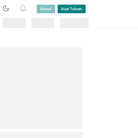
Masuk
Buat Tulisan
Loading
Loading
Lainnya