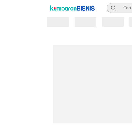
Pencarian
Loading
Loading
Loading