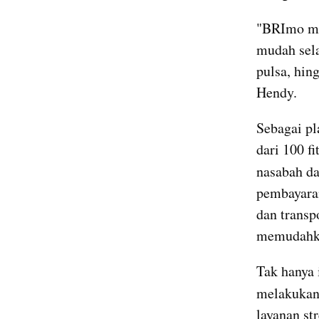
"BRImo me
mudah sela
pulsa, hin
Hendy.
Sebagai pl
dari 100 f
nasabah da
pembayaran 
dan transp
memudahkan
Tak hanya 
melakukan 
layanan st