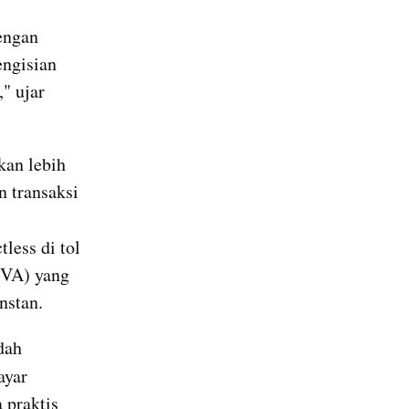
ngan 
ngisian 
" ujar 
an lebih 
 transaksi 
ess di tol 
VA) yang 
nstan.
ah 
yar 
praktis 