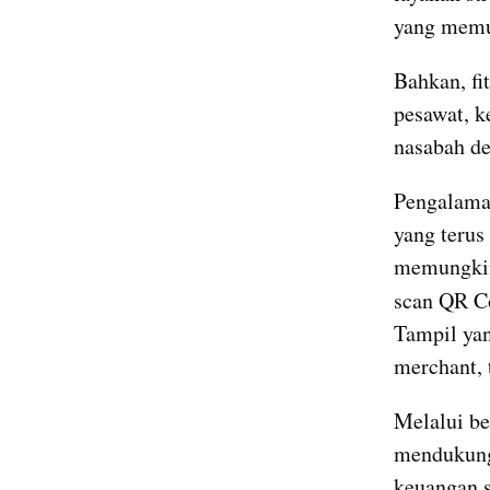
yang memun
Bahkan, fi
pesawat, k
nasabah de
Pengalaman
yang terus
memungkin
scan QR C
Tampil ya
merchant, 
Melalui be
mendukung 
keuangan s