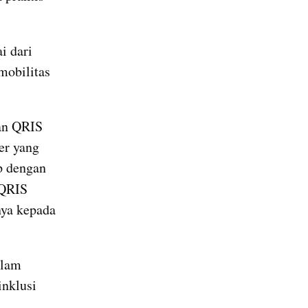
 dari 
obilitas 
an QRIS 
er yang 
 dengan 
 QRIS 
a kepada 
lam 
nklusi 