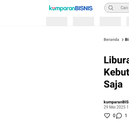
Pencarian
Loading
Loading
Loading
Beranda
Bi
Libur
Kebut
Saja
kumparanBIS
29 Mei 2025 1
0
1