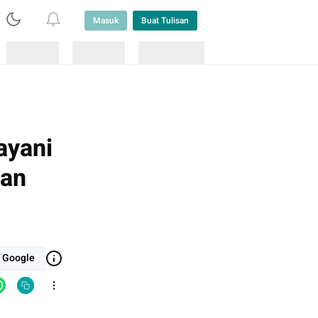
Masuk
Buat Tulisan
Loading
Loading
Lainnya
ayani
pan
i Google