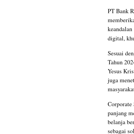
PT Bank Ra
memberikan
keandalan 
digital, k
Sesuai de
Tahun 202
Yesus Kris
juga menet
masyaraka
Corporate 
panjang me
belanja be
sebagai sol