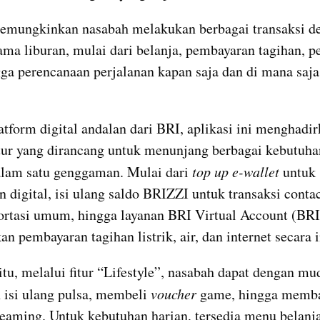
mungkinkan nasabah melakukan berbagai transaksi de
ma liburan, mulai dari belanja, pembayaran tagihan, pe
gga perencanaan perjalanan kapan saja dan di mana saja,
atform digital andalan dari BRI, aplikasi ini menghadirk
itur yang dirancang untuk menunjang berbagai kebutuhan
lam satu genggaman. Mulai dari 
top up e-wallet
 untuk 
digital, isi ulang saldo BRIZZI untuk transaksi contactl
ortasi umum, hingga layanan BRI Virtual Account (BRI
 pembayaran tagihan listrik, air, dan internet secara i
itu, melalui fitur “Lifestyle”, nasabah dapat dengan mud
isi ulang pulsa, membeli 
voucher
 game, hingga memba
reaming. Untuk kebutuhan harian, tersedia menu belanja 