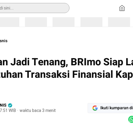
Loading
Loading
Loading
Loading
Loading
snis
an Jadi Tenang, BRImo Siap L
uhan Transaksi Finansial Ka
NIS
Ikuti kumparan d
7:51 WIB
·
waktu baca 3 menit