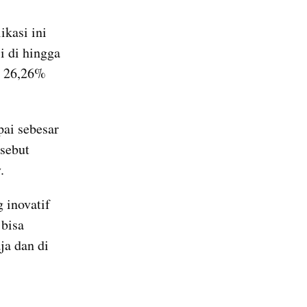
kasi ini 
 di hingga 
 26,26% 
ai sebesar 
sebut 
.
inovatif 
bisa 
a dan di 