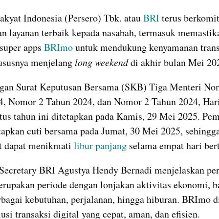
kyat Indonesia (Persero) Tbk. atau 
BRI
 terus berkomi
 layanan terbaik kepada nasabah, termasuk memastika
super apps 
BRImo
 untuk mendukung kenyamanan transa
hususnya menjelang 
long weekend
 di akhir bulan Mei 20
ngan Surat Keputusan Bersama (SKB) Tiga Menteri Nom
4, Nomor 2 Tahun 2024, dan Nomor 2 Tahun 2024, Hari
tus tahun ini ditetapkan pada Kamis, 29 Mei 2025. Pem
apkan cuti bersama pada Jumat, 30 Mei 2025, sehingga
t dapat menikmati 
libur panjang
 selama empat hari bert
Secretary BRI Agustya Hendy Bernadi menjelaskan peri
rupakan periode dengan lonjakan aktivitas ekonomi, ba
rbagai kebutuhan, perjalanan, hingga hiburan. BRImo di
usi transaksi digital yang cepat, aman, dan efisien.