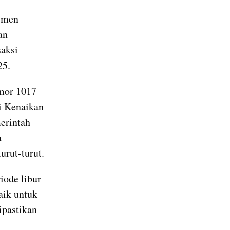
tmen 
n 
ksi 
25.
or 1017 
 Kenaikan 
erintah 
 
urut-turut.
ode libur 
ik untuk 
pastikan 