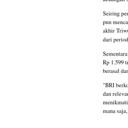
Seiring pe
pun mencat
akhir Triw
dari perio
Sementara 
Rp 1.599 t
berasal da
"BRI berko
dan releva
menikmati 
mana saja,