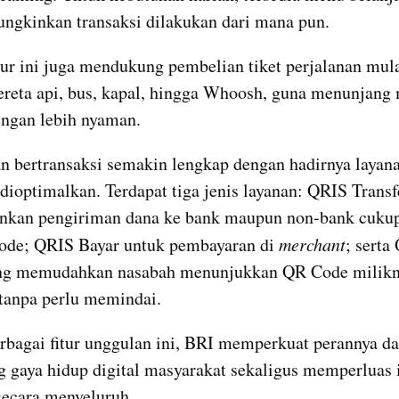
gkinkan transaksi dilakukan dari mana pun. 
tur ini juga mendukung pembelian tiket perjalanan mulai
ereta api, bus, kapal, hingga Whoosh, guna menunjang m
ngan lebih nyaman.
 bertransaksi semakin lengkap dengan hadirnya layan
 dioptimalkan. Terdapat tiga jenis layanan: QRIS Transf
kan pengiriman dana ke bank maupun non-bank cukup
ode; QRIS Bayar untuk pembayaran di 
merchant
; serta
ng memudahkan nasabah menunjukkan QR Code milikny
tanpa perlu memindai.
rbagai fitur unggulan ini, BRI memperkuat perannya da
gaya hidup digital masyarakat sekaligus memperluas i
ecara menyeluruh. 