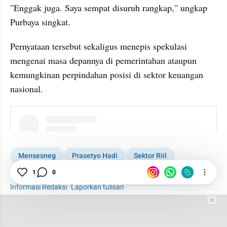
"Enggak juga. Saya sempat disuruh rangkap," ungkap 
Purbaya singkat.
Pernyataan tersebut sekaligus menepis spekulasi 
mengenai masa depannya di pemerintahan ataupun 
kemungkinan perpindahan posisi di sektor keuangan 
nasional.
instagram embed
Mensesneg
Prasetyo Hadi
Sektor Riil
Purbaya
Menkeu
Reshuffle Kabinet Prabowo
1
0
Informasi Redaksi
·
Laporkan tulisan
Tim Editor
Editor Section