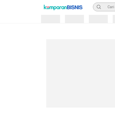
Pencarian
Loading
Loading
Loading