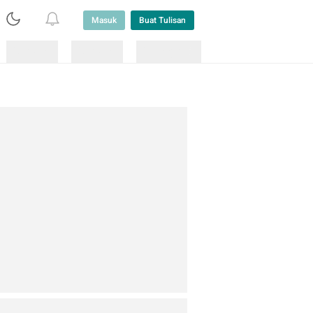
Masuk
Buat Tulisan
Loading
Loading
Lainnya