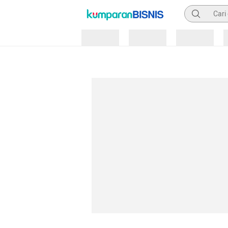
Pencarian
Loading
Loading
Loading