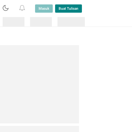
Masuk
Buat Tulisan
Loading
Loading
Lainnya