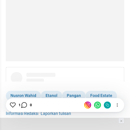
instagram embed
Nusron Wahid
Etanol
Pangan
Food Estate
Kementerian ATR
1
0
Informasi Redaksi
·
Laporkan tulisan
Tim Editor
Editor Section