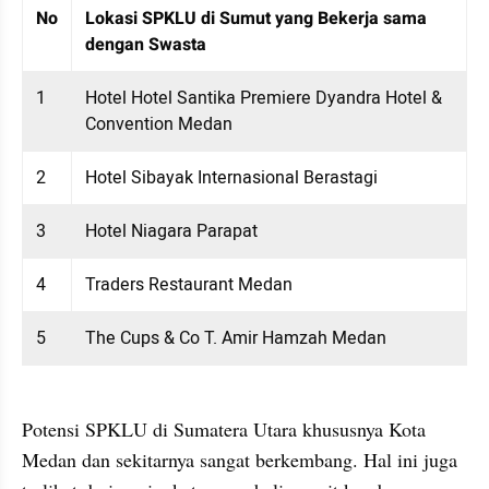
Table Embed
Menampilkan 10 data dari 5 data
No
Lokasi SPKLU di Sumut yang Bekerja sama 
dengan Swasta
1
Hotel Hotel Santika Premiere Dyandra Hotel & 
Convention Medan
2
Hotel Sibayak Internasional Berastagi
3
Hotel Niagara Parapat
4
Traders Restaurant Medan
5
The Cups & Co T. Amir Hamzah Medan
Potensi SPKLU di Sumatera Utara khususnya Kota 
Medan dan sekitarnya sangat berkembang. Hal ini juga 