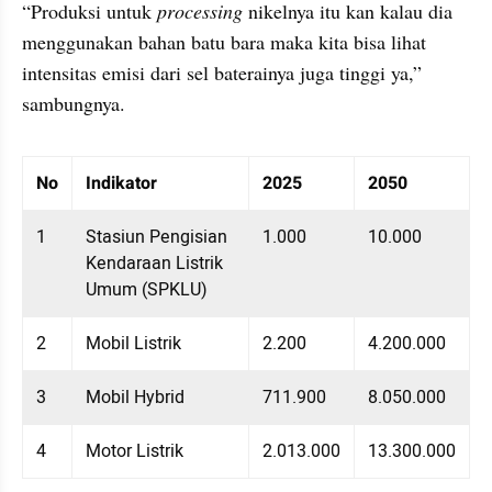
“Produksi untuk 
processing
 nikelnya itu kan kalau dia 
menggunakan bahan batu bara maka kita bisa lihat 
intensitas emisi dari sel baterainya juga tinggi ya,” 
sambungnya.
Table Embed
Menampilkan 10 data dari 4 data
No
Indikator
2025​
2050​
1
Stasiun Pengisian 
1.000
10.000
Kendaraan Listrik 
Umum (SPKLU)
2
Mobil Listrik
2.200
4.200.000
3
Mobil Hybrid
711.900
8.050.000
4
Motor Listrik
2.013.000
13.300.000