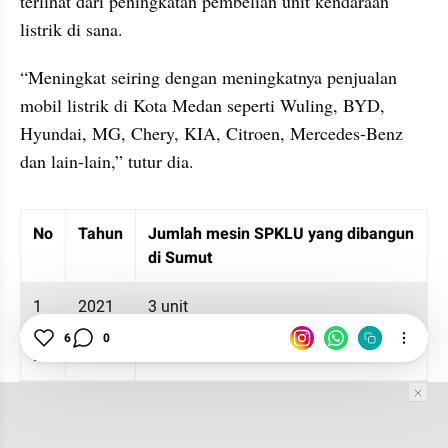
terlihat dari peningkatan pembelian unit kendaraan 
listrik di sana.
“Meningkat seiring dengan meningkatnya penjualan 
mobil listrik di Kota Medan seperti Wuling, BYD, 
Hyundai, MG, Chery, KIA, Citroen, Mercedes-Benz 
dan lain-lain,” tutur dia.
Table Embed
Menampilkan 10 data dari 4 data
No
Tahun
Jumlah mesin SPKLU yang dibangun 
di Sumut
1
2021
3 unit
6
0
2
2022
14 unit
3
2023
6 unit