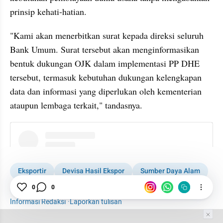
prinsip kehati-hatian.
"Kami akan menerbitkan surat kepada direksi seluruh 
Bank Umum. Surat tersebut akan menginformasikan 
bentuk dukungan OJK dalam implementasi PP DHE 
tersebut, termasuk kebutuhan dukungan kelengkapan 
data dan informasi yang diperlukan oleh kementerian 
ataupun lembaga terkait," tandasnya.
instagram embed
Eksportir
Devisa Hasil Ekspor
Sumber Daya Alam
Keuangan
Makroekonomi
Danantara Sumberdaya
0
0
Informasi Redaksi
·
Laporkan tulisan
Tim Editor
Editor Section