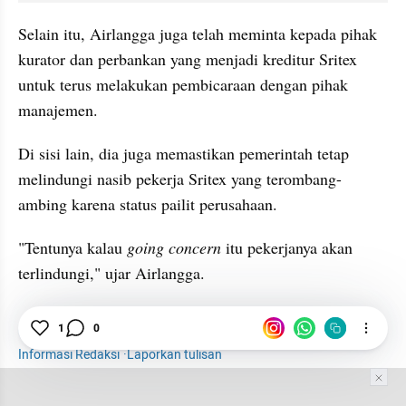
Selain itu, Airlangga juga telah meminta kepada pihak 
kurator dan perbankan yang menjadi kreditur Sritex 
untuk terus melakukan pembicaraan dengan pihak 
manajemen.
Di sisi lain, dia juga memastikan pemerintah tetap 
melindungi nasib pekerja Sritex yang terombang-
ambing karena status pailit perusahaan.
"Tentunya kalau 
going concern
 itu pekerjanya akan 
terlindungi," ujar Airlangga.
1
0
PT Sritex
Pekerja
Sektor Riil
Pailit
Buruh
Informasi Redaksi
·
Laporkan tulisan
Tim Editor
Editor Section