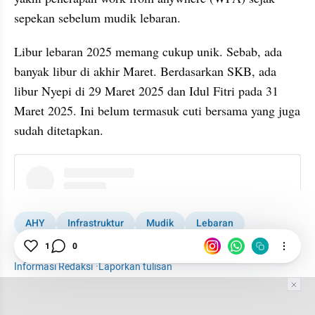
sepekan sebelum mudik lebaran.
Libur lebaran 2025 memang cukup unik. Sebab, ada 
banyak libur di akhir Maret. Berdasarkan SKB, ada 
libur Nyepi di 29 Maret 2025 dan Idul Fitri pada 31 
Maret 2025. Ini belum termasuk cuti bersama yang juga 
sudah ditetapkan.
instagram embed
AHY
Infrastruktur
Mudik
Lebaran
Kemenhub
WFH
Menteri
1
0
Informasi Redaksi
·
Laporkan tulisan
Tim Editor
Editor Section