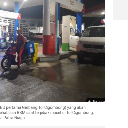
Perbesar
PBU pertama Gerbang Tol Cigombong) yang akan 
abisan BBM saat terjebak macet di Tol Cigombong, 
a Patra Niaga 