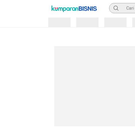
Pencarian
Loading
Loading
Loading