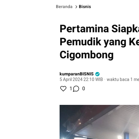
Beranda
Bisnis
Pertamina Siapk
Pemudik yang K
Cigombong
kumparanBISNIS
5 April 2024 22:10 WIB
·
waktu baca 1 me
1
0