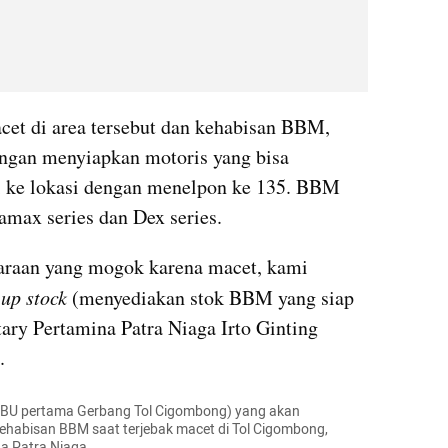
Bagi pemudik yang terjebak macet di area tersebut dan kehabisan BBM, 
engan menyiapkan motoris yang bisa 
i ke lokasi dengan menelpon ke 135. BBM 
amax series dan Dex series. 
daraan yang mogok karena macet, kami 
 up stock 
(menyediakan stok BBM yang siap 
tary Pertamina Patra Niaga Irto Ginting 
.
PBU pertama Gerbang Tol Cigombong) yang akan 
abisan BBM saat terjebak macet di Tol Cigombong, 
a Patra Niaga 