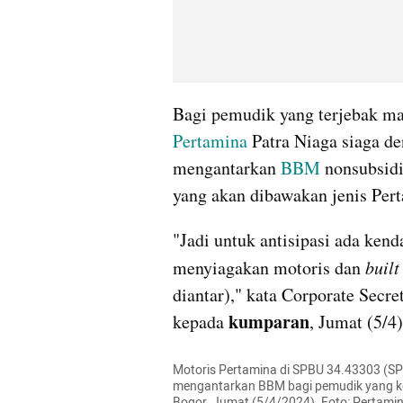
Pertamina
 Patra Niaga siaga d
mengantarkan 
BBM
 nonsubsid
yang akan dibawakan jenis Pert
"Jadi untuk antisipasi ada ken
menyiagakan motoris dan 
built
diantar)," kata Corporate Secre
kumparan
kepada 
, Jumat (5/4)
Motoris Pertamina di SPBU 34.43303 (S
mengantarkan BBM bagi pemudik yang keh
Bogor, Jumat (5/4/2024). Foto: Pertamin