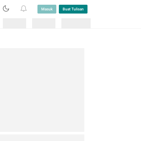
Masuk
Buat Tulisan
Loading
Loading
Lainnya