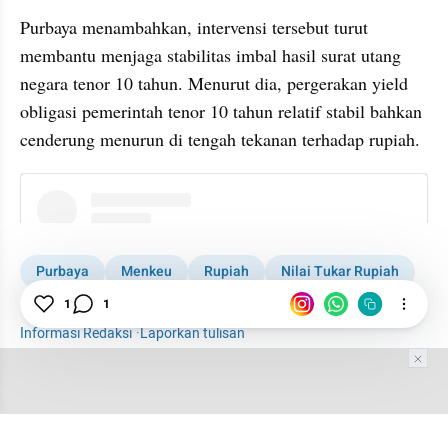
Purbaya menambahkan, intervensi tersebut turut 
membantu menjaga stabilitas imbal hasil surat utang 
negara tenor 10 tahun. Menurut dia, pergerakan yield 
obligasi pemerintah tenor 10 tahun relatif stabil bahkan 
cenderung menurun di tengah tekanan terhadap rupiah.
instagram embed
Purbaya
Menkeu
Rupiah
Nilai Tukar Rupiah
Dolar AS
Sektor Riil
Rupiah Anjlok
1
1
Informasi Redaksi
·
Laporkan tulisan
Tim Editor
Editor Section