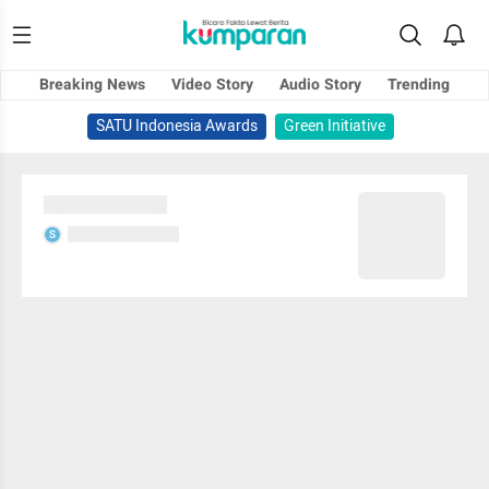
Breaking News
Video Story
Audio Story
Trending
SATU Indonesia Awards
Green Initiative
Sedang memuat...
Sedang memuat...
S