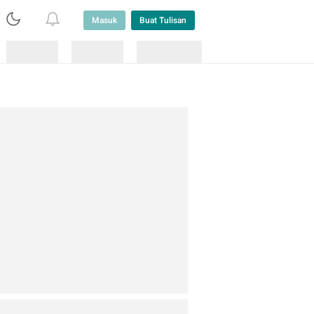
Masuk
Buat Tulisan
Loading
Loading
Lainnya