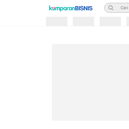
Pencarian
Loading
Loading
Loading