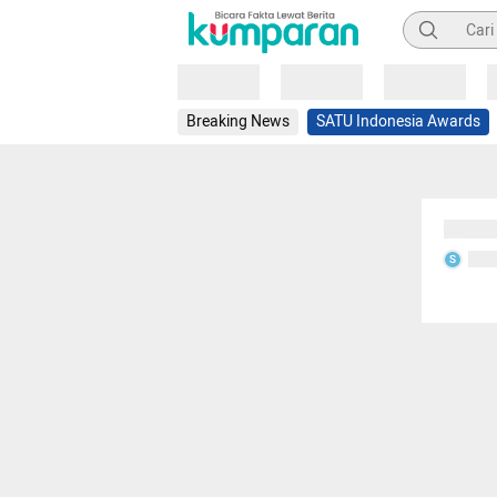
Pencarian
Loading
Loading
Loading
Breaking News
SATU Indonesia Awards
Sedang
Seda
S