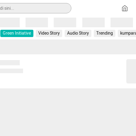
Loading
Loading
Loading
Loading
Loading
Green Initiative
Video Story
Audio Story
Trending
kumpar
 memuat...
ng memuat...