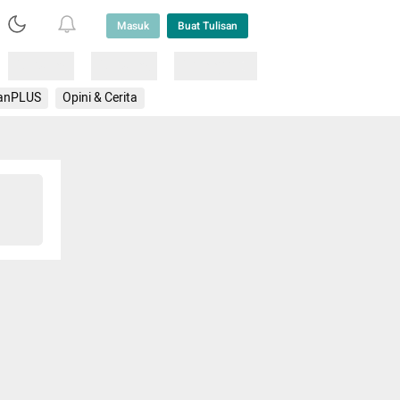
Masuk
Buat Tulisan
Loading
Loading
Lainnya
anPLUS
Opini & Cerita